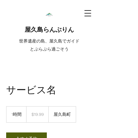
屋久島らんぶりん
世界遺産の島、屋久島でガイド
とぶらぶら過ごそう
サービス名
19.99
米
1時間
1
$19.99
屋久島町
ド
時
ル